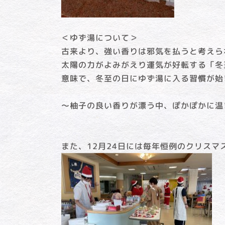
＜ゆず湯について＞
古来より、強い香りは邪気を払うと考えら
太陽の力がよみがえり運気が好転する「冬
意味で、冬至の日にゆず湯に入る習慣が始
～柚子の良い香りが漂う中、ぽかぽかに温
また、12月24日には毎年恒例のクリスマ