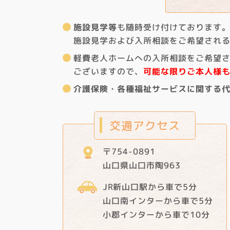
施設見学等
も随時受け付けております
施設見学および入所相談をご希望され
軽費老人ホームへの入所相談をご希望
ございますので、
可能な限りご本人様
介護保険・各種福祉サービスに関する
交通アクセス
〒754-0891
山口県山口市陶963
JR新山口駅から車で5分
山口南インターから車で5分
小郡インターから車で10分