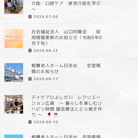
介助・口腔ケア・排泄介助を学ぶ
～
2026.07.08
社会福祉法人 山口向陽会 採
用情報更新のお知らせ（令和8年6
月下旬）
2026.06.23
軽費老人ホーム日吉台 空室情
報のお知らせ
2026.06.17
デイケアひよしだい レクリエー
ション広場 ～ 暮らしを楽しむリ
ハビリ時間 園芸療法とどら焼き作
り ～
2026.06.10
軽費老人ホーム日吉台 空室情報