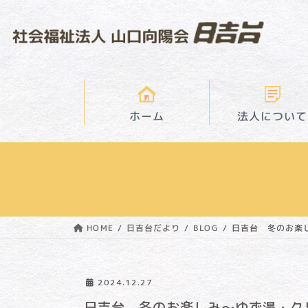
コ
ナ
ン
ビ
テ
ゲ
ン
ー
ツ
シ
へ
ョ
ス
ン
法人について
ホーム
キ
に
ッ
移
プ
動
日吉台 冬のお楽
日吉台だより
HOME
BLOG
2024.12.27
日吉台 冬のお楽しみ～ゆず湯・ク