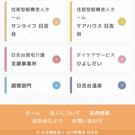
住居型軽費老人ホ
住居型軽費老人ホ
ーム
ーム
サンライフ 日吉
ケアハウス 日吉
台
台
日吉台居宅介護
デイケアサービス
支援事業所
ひよしだい
調理部門
日吉台温泉
法人について
採用情報
ホーム
日吉台だより
お問い合わせ
© 社会福祉法人 山口向陽会 日吉台