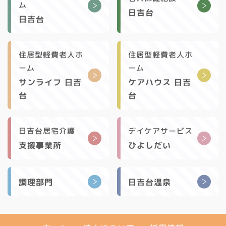
ム
日吉台
日吉台
住居型軽費老人ホ
住居型軽費老人ホ
ーム
ーム
サンライフ 日吉
ケアハウス 日吉
台
台
日吉台居宅介護
デイケアサービス
支援事業所
ひよしだい
調理部門
日吉台温泉